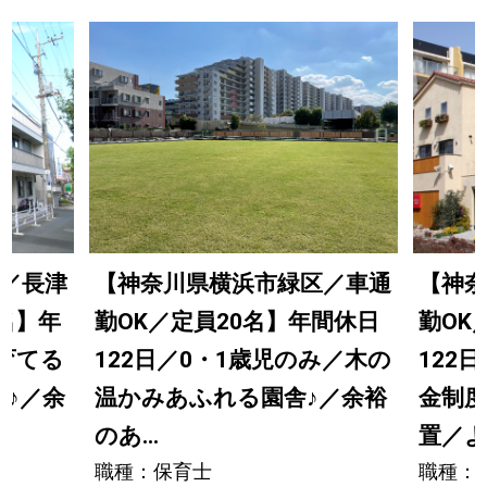
／長津
【神奈川県横浜市緑区／車通
【神奈
名】年
勤OK／定員20名】年間休日
勤OK
を育てる
122日／0・1歳児のみ／木の
122
イ
♪
／余
温かみあふれる園舎
♪
／余裕
金制
のあ...
置／よこ
職種：保育士
職種：