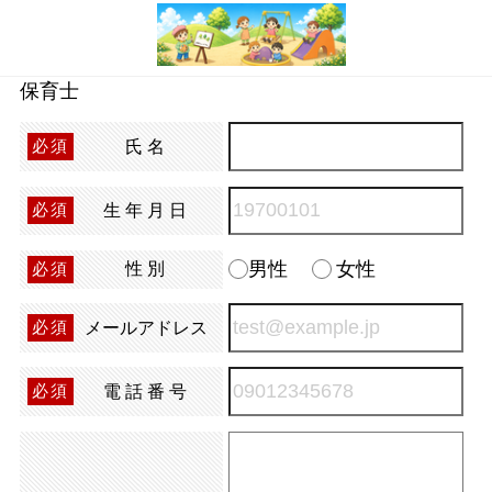
保育士
氏名
必須
生年月日
必須
男性
女性
性別
必須
メールアドレス
必須
電話番号
必須