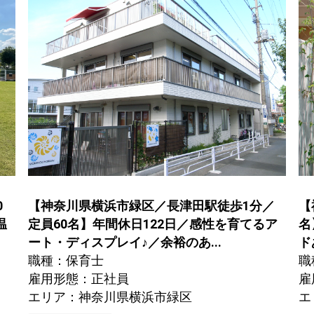
0
【神奈川県横浜市緑区／長津田駅徒歩1分／
【
温
定員60名】年間休日122日／感性を育てるア
名
ート・ディスプレイ
♪
／余裕のあ...
ド
職種：保育士
職
雇用形態：正社員
雇
エリア：神奈川県横浜市緑区
エ